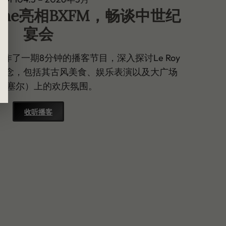
spagne亮相BXFM，畅谈中世纪
宴会
作了一期8分钟的播客节目，深入探讨Le Roy
纪宴会理念，包括其古风美食、娱乐表演以及大广场
鲁塞尔）上的欢庆氛围。
收听播客