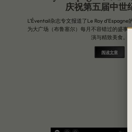
庆祝第五届中世
L’Éventail杂志专文报道了Le Roy d’Es
为大广场（布鲁塞尔）每月不容错过的盛事
演与精致美食。
阅读文章