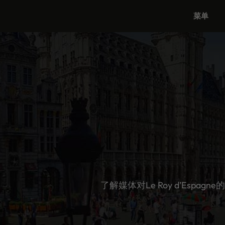
跳
菜单
至
内
容
了解媒体对Le Roy d’Es