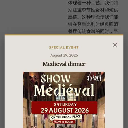
体现着一种工艺。我们特
别注重季节性食材和短供
应链。这种理念使我们能
够在尊重比利时经典啤酒
餐厅传统食谱的同时，呈
现丰盛而现代的美食。
SPECIAL EVENT
August 29, 2026
Medieval dinner
VERT D’IRIS
在布鲁塞尔中心的安德莱赫特种植的有机蔬菜。