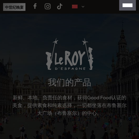
跳
中世纪晚宴
至
内
FRANÇAIS
容
ENGLISH
NEDERLANDS
ESPAÑOL
日本語
我们的产品
新鲜、本地、负责任的食材，获得Good Food认证的
美食，提供素食和纯素选择，一切都坐落在布鲁塞尔
大广场（布鲁塞尔）的中心。