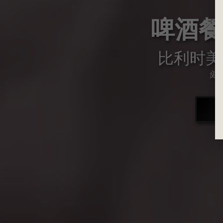
啤酒餐
比利时美
健