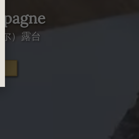
spagne
塞尔）露台
定。