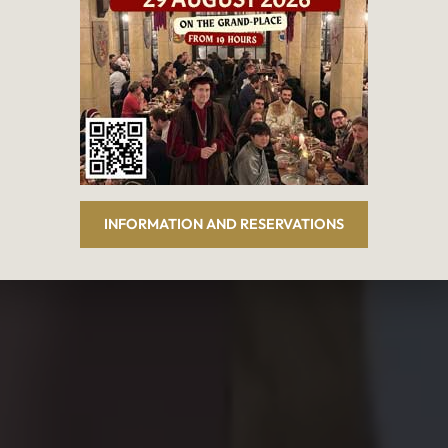
厅与餐馆
Le Roy d'E
食与啤酒，尽享
大广场（布鲁
康早餐还是丰盛晚宴？下午茶还是餐前小酌？一切由您决
预订餐桌
团体与宴会预订
INFORMATION AND RESERVATIONS