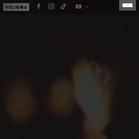
コ
中世の晩餐会
ン
テ
FRANÇAIS
ン
ENGLISH
ツ
へ
NEDERLANDS
ス
ESPAÑOL
キ
ッ
简体中文
プ