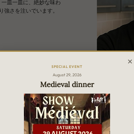
、一皿一皿に、絶妙な味わ
り強さを注いでいます。
SPECIAL EVENT
August 29, 2026
Medieval dinner
Chef M
長年アジア各地で経験を積ん
際色豊かな背景と幅広い
って、食材や技法、味