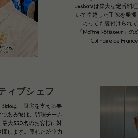
Lesbatsは偉大な定
いて卓越した手腕を発揮
よっても裏付けられてい
「Maître Rôtisseu
Culinaire de
グゼクティブシェフ
ros Bidoは、厨房を支える要
フである彼は、調理チーム
最大350名のお客様に対
発揮します。優れた統率力