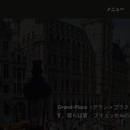
コ
メニュー
ン
テ
ン
ツ
へ
ス
キ
ッ
プ
Grand-Place（グラン
す。彼らは皆、ブリュッセルの