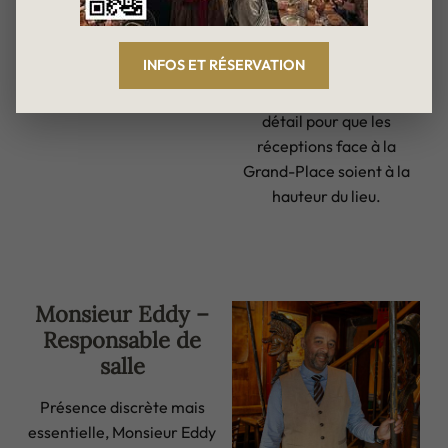
lorsqu’il s’agit d’organiser
les groupes, banquets et
INFOS ET RÉSERVATION
événements privés,
coordonnant chaque
détail pour que les
réceptions face à la
Grand-Place soient à la
hauteur du lieu.
Monsieur Eddy –
Responsable de
salle
Présence discrète mais
essentielle, Monsieur Eddy