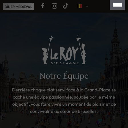
Aller
DÎNER MÉDIÉVAL
au
contenu
ENGLISH
NEDERLANDS
ESPAÑOL
简体中文
日本語
Notre Équipe
Derrière chaque plat servi face à la Grand-Place se
cache une équipe passionnée, soudée par le même
objectif : vous faire vivre un moment de plaisir et de
convivialité au cœur de Bruxelles.