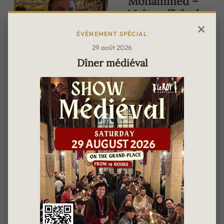
Mohammed –
Maître d’hôtel
Connu de tous sous le nom
ÉVÉNEMENT SPÉCIAL
de Monsieur Momo, il
29 août 2026
incarne l’art de recevoir à
Dîner médiéval
la bruxelloise. En tant que
maître d’hôtel, il veille à
l’élégance du service, au
rythme de chaque table et
au bien-être des convives
tout au long du repas.
Toujours attentif, il sait
anticiper un besoin,
glisser un conseil ou
apporter la touche
d’attention qui fait la
différence. C’est aussi lui
qui prend les rênes