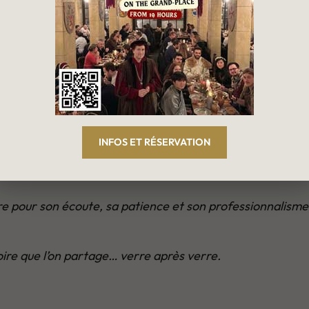
 : l’analyse du premier brassin a révélé une bière nature
ent la recette pour atteindre un objectif clair :
une bièr
’est imposé comme une évidence.
INFOS ET RÉSERVATION
 sans gluten, à 6,5%
, à la fois digeste, expressive et fidè
pour son écoute, sa patience et son professionnalisme. Sa
oire que l’on partage… verre après verre.