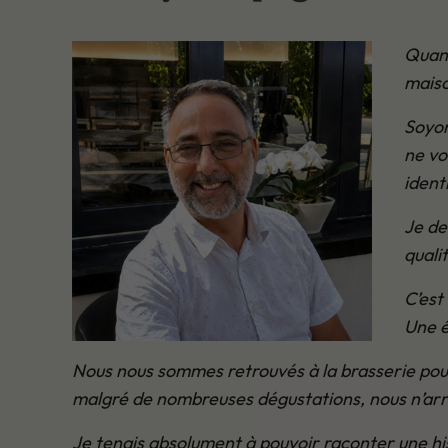
Quand
mais
Soyon
ne vo
ident
Je de
quali
C’est
Une é
Nous nous sommes retrouvés à la brasserie pou
malgré de nombreuses dégustations, nous n’arriv
Je tenais absolument à pouvoir raconter une his