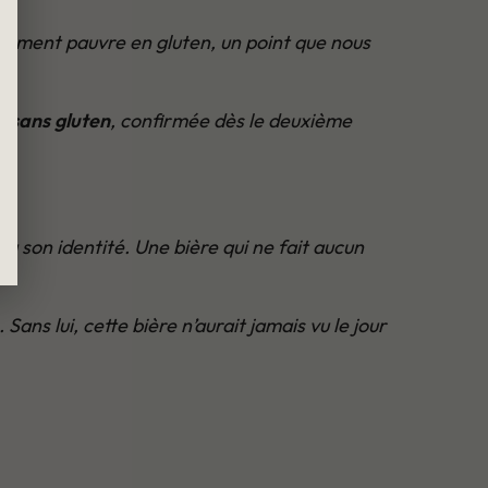
llement pauvre en gluten, un point que nous
e sans gluten
, confirmée dès le deuxième
le à son identité. Une bière qui ne fait aucun
ns lui, cette bière n’aurait jamais vu le jour