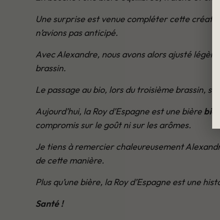
Une surprise est venue compléter cette création
n’avions pas anticipé.
Avec Alexandre, nous avons alors ajusté légèrem
brassin.
Le passage au bio, lors du troisième brassin, s
Aujourd’hui, la Roy d’Espagne est une bière
bio,
compromis sur le goût ni sur les arômes.
Je tiens à remercier chaleureusement Alexandre 
de cette manière.
Plus qu’une bière, la Roy d’Espagne est une hist
Santé !