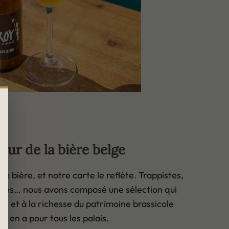
leur de la bière belge
e bière, et notre carte le reflète. Trappistes,
ches… nous avons composé une sélection qui
ité et à la richesse du patrimoine brassicole
l y en a pour tous les palais.