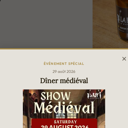
ÉVÉNEMENT SPÉCIAL
29 août 2026
Dîner médiéval
Le meil
La Belgique est une terre d
blondes, ambrées, blan
fait honneur à la divers
belge. I