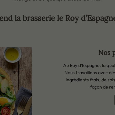
end la brasserie le Roy d’Espagn
Nos p
Au Roy d’Espagne, la qual
Nous travaillons avec de
ingrédients frais, de sa
façon de re