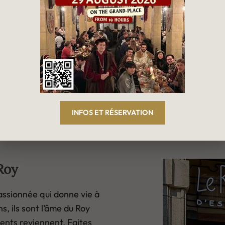
INFOS ET RÉSERVATION
Roy
assionnée qui donne vie à
s, ils sont l’âme du Roy
ients reviennent. Faites