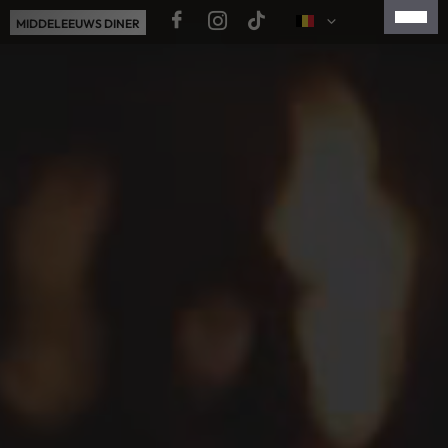
Ga
MIDDELEEUWS DINER
naar
de
FRANÇAIS
inhoud
ENGLISH
ESPAÑOL
简体中文
日本語