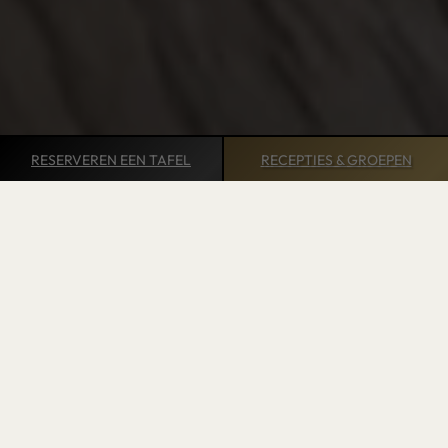
RESERVEREN
EEN TAFEL
RECEPTIES &
GROEPEN
sales@roydespagne.be
+32 (0)2 513 08 07
Een historische brasserie op de