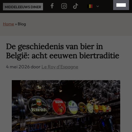
Ga
MIDDELEEUWS DINER
naar
de
FRANÇAIS
Home
»
Blog
inhoud
ENGLISH
ESPAÑOL
De geschiedenis van bier in
België: acht eeuwen biertraditie
简体中文
4 mei 2026
door
Le Roy d'Espagne
日本語