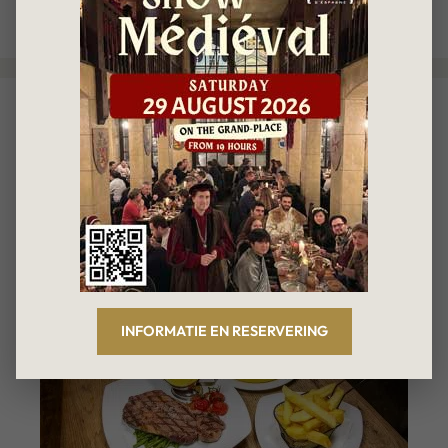
Plaats een reactie
10 Belgische specialiteiten die je
absoluut moet proeven tijdens je
bezoek aan Brussel
3 maart 2026
door
Le Roy d'Espagne
INFORMATIE EN RESERVERING