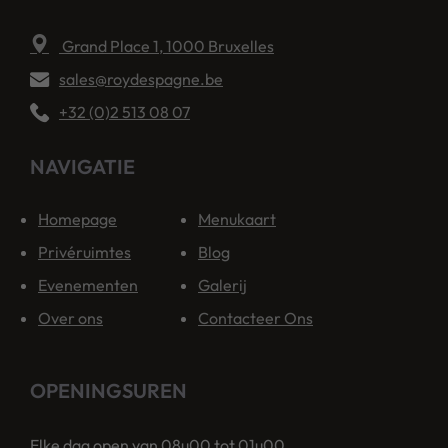
Grand Place 1, 1000 Bruxelles
sales@roydespagne.be
+32 (0)2 513 08 07
NAVIGATIE
Homepage
Menukaart
Privéruimtes
Blog
Evenementen
Galerij
Over ons
Contacteer Ons
OPENINGSUREN
Elke dag open van 08u00 tot 01u00