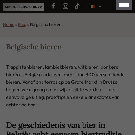
Ga
MIDDELEEUWS DINER
naar
de
FRANÇAIS
Home
»
Blog
»
Belgische bieren
inhoud
ENGLISH
ESPAÑOL
Belgische bieren
简体中文
Trappistenbieren, lambiekbieren, witbieren, donkere
日本語
bieren… België produceert meer dan 800 verschillende
bieren. Vanaf ons terras op de Grote Markt in Brussel
helpen we u graag om er wijzer uit te worden — met
eenvoudige uitleg, proeftips en enkele anekdotes van
achter de bar.
De geschiedenis van bier in
België: acht eeuwen biertraditie