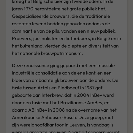
kreeg het Belgische bier zijn tweede adem. In de
jaren 1970 herontdekte het grote publiek het.
Gespecialiseerde brouwers, die de traditionele
recepten levend hadden gehouden ondanks de
dominantie van de pils, vonden een nieuw publiek.
Proevers, journalisten en liefhebbers, in België en in
het buitenland, vierden de diepte en diversiteit van
het nationale brouwpatrimonium.
Deze renaissance ging gepaard met een massale
industriële consolidatie aan de ene kant, en een
bloei van ambachtelijk brouwen aan de andere. De
fusie tussen Artois en Piedboeuf in 1987 gaf
geboorte aan Interbrew, dat in 2004 InBev werd
door een fusie met het Braziliaanse AmBev, en
daarna AB InBev in 2008 na de overname van het
Amerikaanse Anheuser-Busch. Deze groep, met
zijn wereldhoofdkantoor in Leuven, is vandaag ’s
werelds grootste brouwer. Naast dit concern vormt