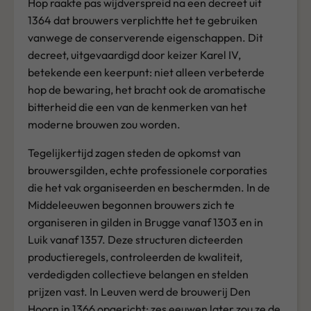
Hop raakte pas wijdverspreid na een decreet uit
1364 dat brouwers verplichtte het te gebruiken
vanwege de conserverende eigenschappen. Dit
decreet, uitgevaardigd door keizer Karel IV,
betekende een keerpunt: niet alleen verbeterde
hop de bewaring, het bracht ook de aromatische
bitterheid die een van de kenmerken van het
moderne brouwen zou worden.
Tegelijkertijd zagen steden de opkomst van
brouwersgilden, echte professionele corporaties
die het vak organiseerden en beschermden. In de
Middeleeuwen begonnen brouwers zich te
organiseren in gilden in Brugge vanaf 1303 en in
Luik vanaf 1357. Deze structuren dicteerden
productieregels, controleerden de kwaliteit,
verdedigden collectieve belangen en stelden
prijzen vast. In Leuven werd de brouwerij Den
Hoorn in 1366 opgericht; zes eeuwen later zou ze de