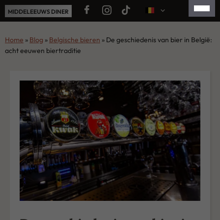
Ga
MIDDELEEUWS DINER
naar
de
FRANÇAIS
Home
»
Blog
»
Belgische bieren
»
De geschiedenis van bier in België:
inhoud
acht eeuwen biertraditie
ENGLISH
ESPAÑOL
简体中文
日本語