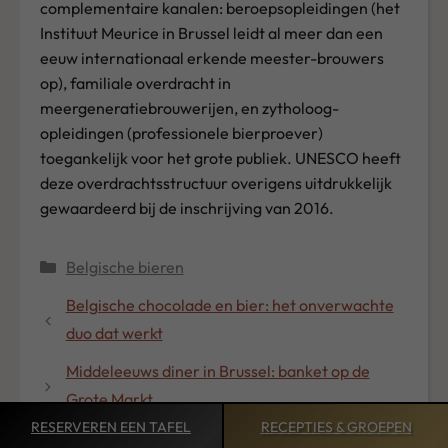
complementaire kanalen: beroepsopleidingen (het
Instituut Meurice in Brussel leidt al meer dan een
eeuw internationaal erkende meester-brouwers
op), familiale overdracht in
meergeneratiebrouwerijen, en zytholoog-
opleidingen (professionele bierproever)
toegankelijk voor het grote publiek. UNESCO heeft
deze overdrachtsstructuur overigens uitdrukkelijk
gewaardeerd bij de inschrijving van 2016.
Categorieën
Belgische bieren
Belgische chocolade en bier: het onverwachte
duo dat werkt
Middeleeuws diner in Brussel: banket op de
Grote Markt
RESERVEREN
EEN TAFEL
RECEPTIES &
GROEPEN