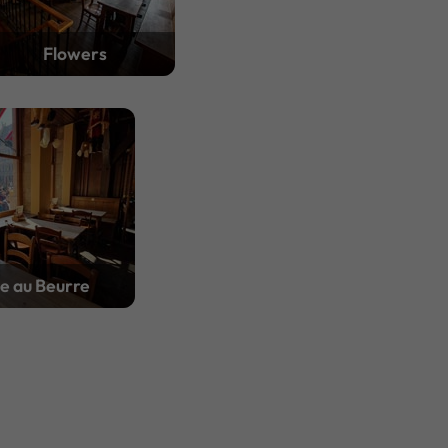
Flowers
e au Beurre