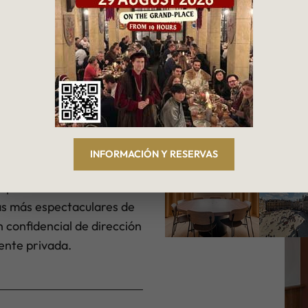
la Torre
espacio más íntimo y
sa redonda de nogal, una
ocre que filtran la luz y,
INFORMACIÓN Y RESERVAS
 través de amplias
 paso de clientes: solo sus
as más espectaculares de
n confidencial de dirección
ente privada.