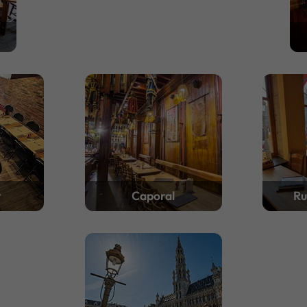
r
Caporal
Ru