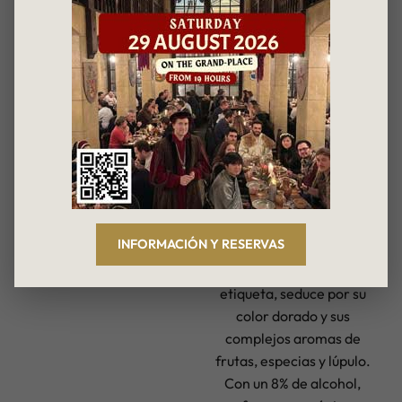
grifo.
La Chouffe
La Chouffe es una cerveza
rubia belga elaborada en
Achouffe, un pequeño
pueblo de las Ardenas
INFORMACIÓN Y RESERVAS
belgas. Reconocible por
su duende rojo en la
etiqueta, seduce por su
color dorado y sus
complejos aromas de
frutas, especias y lúpulo.
Con un 8% de alcohol,