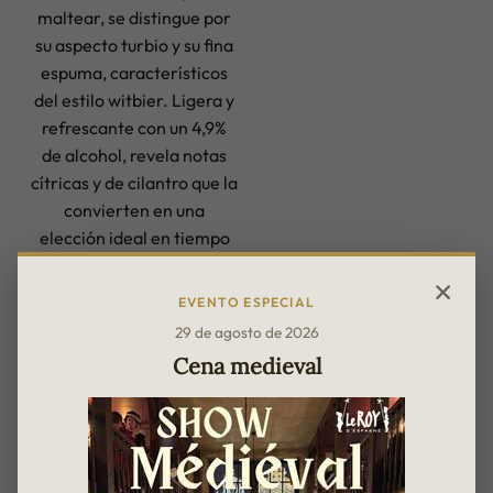
maltear, se distingue por
su aspecto turbio y su fina
espuma, característicos
del estilo witbier. Ligera y
refrescante con un 4,9%
de alcohol, revela notas
cítricas y de cilantro que la
convierten en una
elección ideal en tiempo
caluroso. Relanzada en los
años 1960 por Pierre Celis
EVENTO ESPECIAL
tras la desaparición de las
29 de agosto de 2026
últimas cervecerías del
Cena medieval
pueblo, contribuyó a
hacer renacer toda la
tradición de las cervezas
blancas belgas. En Le Roy
d’Espagne se sirve de