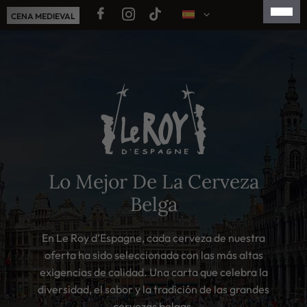
Saltar
CENA MEDIEVAL
al
contenido
FRANÇAIS
ENGLISH
NEDERLANDS
简体中文
日本語
Lo Mejor De La Cerveza
Belga
En Le Roy d’Espagne, cada cerveza de nuestra
oferta ha sido seleccionada con las más altas
exigencias de calidad. Una carta que celebra la
diversidad, el sabor y la tradición de las grandes
cervezas belgas.