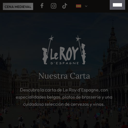
Saltar
CENA MEDIEVAL
al
contenido
FRANÇAIS
ENGLISH
NEDERLANDS
简体中文
日本語
Nuestra Carta
Descubra la carta de Le Roy d’Espagne, con
especialidades belgas, platos de brasserie y una
cuidadosa selección de cervezas y vinos.