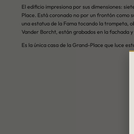
El edificio impresiona por sus dimensiones: sie
Place. Está coronado no por un frontón como su
una estatua de la Fama tocando la trompeta, ob
Vander Borcht, están grabados en la fachada y
Es la única casa de la Grand-Place que luce est