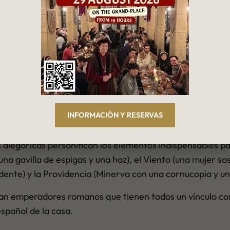
 como un libro
oy d’Espagne cuenta algo.
dorado de san Auberto⁶, obispo de Cambrai y patrón de lo
ginal del lugar. En el segundo piso, una escultura mucho
aíses Bajos Meridionales⁷. Es este busto real, acompañad
INFORMACIÓN Y RESERVAS
s alegóricas personifican los elementos indispensables par
na gavilla de espigas y una hoz), el Viento (una mujer so
idente) y la Providencia (Minerva con una cornucopia y un 
an emperadores romanos que tienen todos un vínculo con 
spañol de la casa.