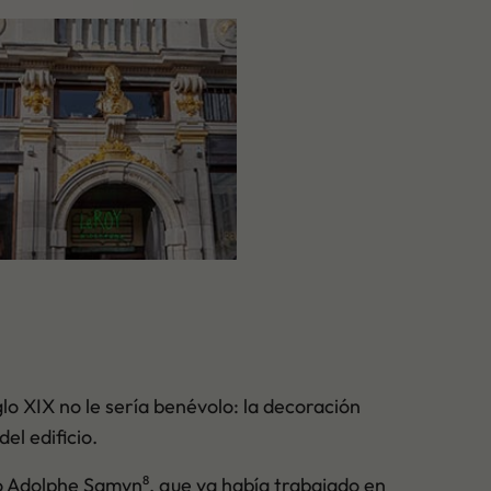
iglo XIX no le sería benévolo: la decoración
el edificio.
o Adolphe Samyn⁸, que ya había trabajado en