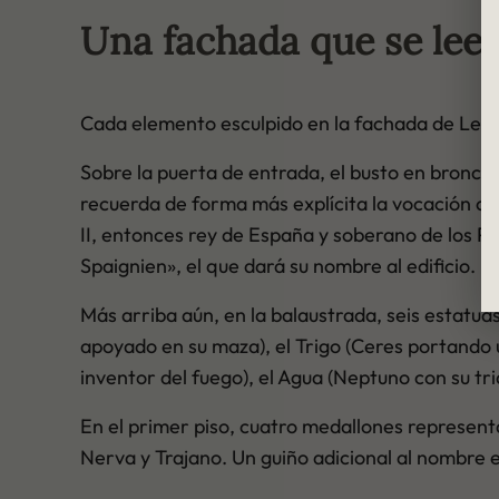
Una fachada que se lee
Cada elemento esculpido en la fachada de Le R
Sobre la puerta de entrada, el busto en bronce 
recuerda de forma más explícita la vocación ori
II, entonces rey de España y soberano de los P
Spaignien», el que dará su nombre al edificio.
Más arriba aún, en la balaustrada, seis estatua
apoyado en su maza), el Trigo (Ceres portando u
inventor del fuego), el Agua (Neptuno con su tr
En el primer piso, cuatro medallones represent
Nerva y Trajano. Un guiño adicional al nombre e