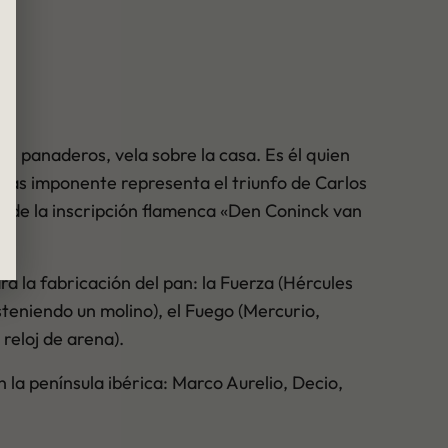
s panaderos, vela sobre la casa. Es él quien
 más imponente representa el triunfo de Carlos
o de la inscripción flamenca «Den Coninck van
a la fabricación del pan: la Fuerza (Hércules
steniendo un molino), el Fuego (Mercurio,
reloj de arena).
la península ibérica: Marco Aurelio, Decio,