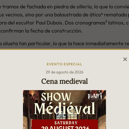
te tramos de fachada en piedra de sillería, lo que lo conv
s vecinos, sino por una balaustrada de ático⁴ rematada p
ra del escultor Paul Dubois. Dos cronogramas⁵ latinos,
 confirman la fecha de construcción.
a silueta tan particular, lo que la hace inmediatamente r
EVENTO ESPECIAL
29 de agosto de 2026
Cena medieval