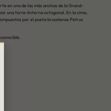
ierte en una de las más anchas de la Grand-
or una torre-linterna octogonal. En la cima,
 compuestos por el poeta bruselense Petrus
econocible.